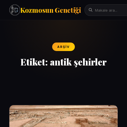
Kozmosun Genetiği
Tarih
İktisat-Ekonomi
ARŞIV
Fizik-Astronomi
Arama:
Teknoloji
Etiket:
antik şehirler
Çeviriler
Mitoloji
Bilgisayar Bilimleri/Yapay Zeka
Evrim Genetik Biyoloji
Denemeler
Sanat
Psikoloji