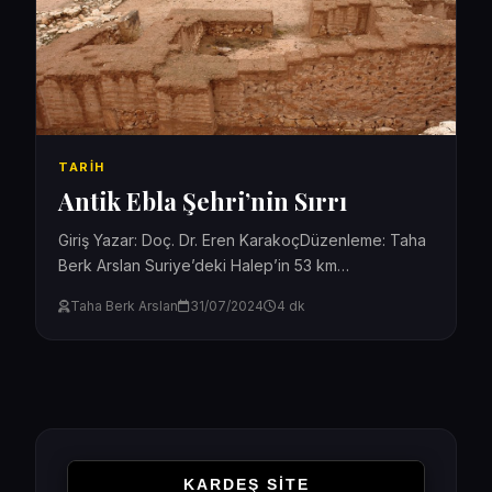
TARIH
Antik Ebla Şehri’nin Sırrı
Giriş Yazar: Doç. Dr. Eren KarakoçDüzenleme: Taha
Berk Arslan Suriye’deki Halep’in 53 km
Güneybatı’sında yer alan Antik Ebla Şehri, internet
Taha Berk Arslan
31/07/2024
4 dk
mecrasında çok ünlüdür....
KARDEŞ SİTE