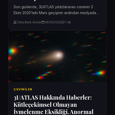
Son günlerde, 3I/ATLAS yıldızlararası cisminin 3
Ekim 2025’teki Mars geçişinin ardından medyada
görünürdeki sessizliğe bürünmesi hakkında çok
Taha Berk Arslan
08/10/2025
7 dk
sayıda hayranımdan sorular aldım. (Diğer...
ÇEVIRILER
3I/ATLAS Hakkında Haberler:
Kütleçekimsel Olmayan
İvmelenme Eksikliği, Anormal