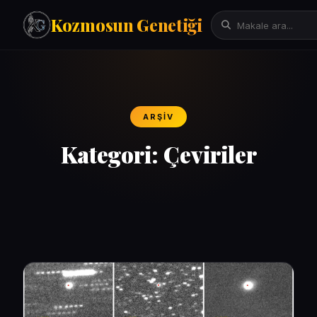
Kozmosun Genetiği
Tarih
İktisat-Ekonomi
ARŞIV
Fizik-Astronomi
Arama:
Teknoloji
Kategori:
Çeviriler
Çeviriler
Mitoloji
Bilgisayar Bilimleri/Yapay Zeka
Evrim Genetik Biyoloji
Denemeler
Sanat
Psikoloji