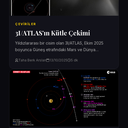
ÇEVIRILER
3I/ATLAS’ın Kütle Çekimi
Yıldızlararası bir cisim olan 3I/ATLAS, Ekim 2025
boyunca Güneş etrafındaki Mars ve Dünya
yörüngeleriyle sınırlı olan kozmik mahallemizden
Taha Berk Arslan
13/10/2025
5 dk
geçerken, kütle çekimini değerlendirmenin...