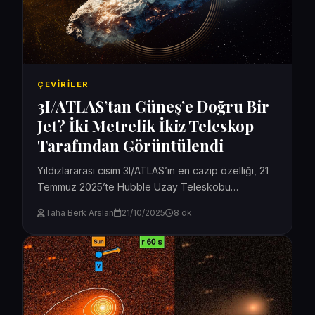
ÇEVIRILER
3I/ATLAS’tan Güneş’e Doğru Bir
Jet? İki Metrelik İkiz Teleskop
Tarafından Görüntülendi
Yıldızlararası cisim 3I/ATLAS’ın en cazip özelliği, 21
Temmuz 2025’te Hubble Uzay Teleskobu
tarafından çekilen bir görüntüde sergilendi (burada
Taha Berk Arslan
21/10/2025
8 dk
bildirildiği ve burada analiz...