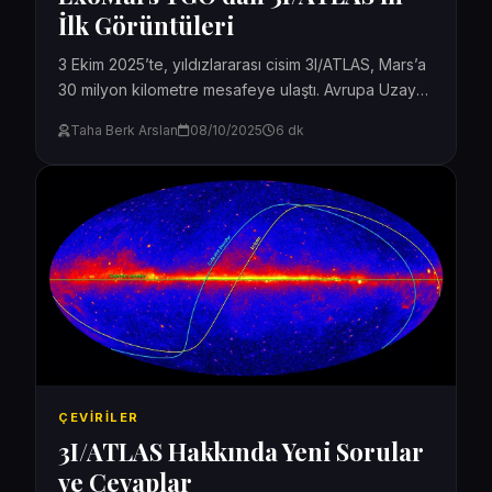
İlk Görüntüleri
3 Ekim 2025’te, yıldızlararası cisim 3I/ATLAS, Mars’a
30 milyon kilometre mesafeye ulaştı. Avrupa Uzay
Ajansı (ESA), iki Mars yörünge aracından gelen
Taha Berk Arslan
08/10/2025
6 dk
görüntüleme...
ÇEVIRILER
3I/ATLAS Hakkında Yeni Sorular
ve Cevaplar