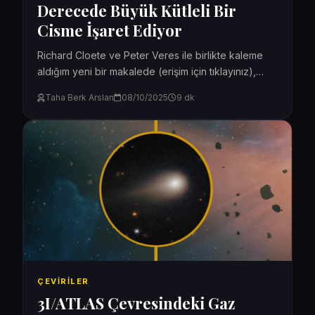
Derecede Büyük Kütleli Bir
Cisme İşaret Ediyor
Richard Cloete ve Peter Veres ile birlikte kaleme
aldığım yeni bir makalede (erişim için tıklayınız),
3I/ATLAS’ın yalnızca kütleçekimi tarafından
Taha Berk Arslan
08/10/2025
9 dk
şekillendirilen bir yörüngeden...
ÇEVIRILER
3I/ATLAS Çevresindeki Gaz