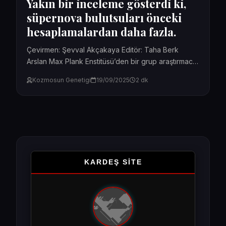
Yakın bir inceleme gösterdi ki,
süpernova bulutsuları önceki
hesaplamalardan daha fazla.
Çevirmen: Şevval Akçakaya Editör: Taha Berk
Arslan Max Plank Enstitüsü’den bir grup araştırmacı,
bunun düşünüldüğünden daha fazla olduğunu
Kozmosun Genetigi
19/09/2025
2 dk
gösteren kanıtlar buldu. Nature...
Yazı
sayfalaması
KARDEŞ SİTE