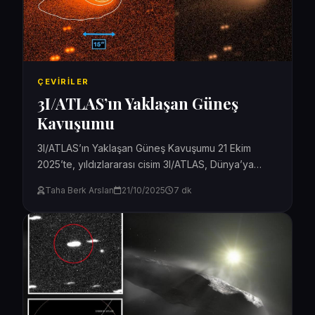
ÇEVIRILER
3I/ATLAS’ın Yaklaşan Güneş
Kavuşumu
3I/ATLAS’ın Yaklaşan Güneş Kavuşumu 21 Ekim
2025’te, yıldızlararası cisim 3I/ATLAS, Dünya’ya
göre Güneş’in tam zıt tarafında yer alacak ve bu
Taha Berk Arslan
21/10/2025
7 dk
durum bir...