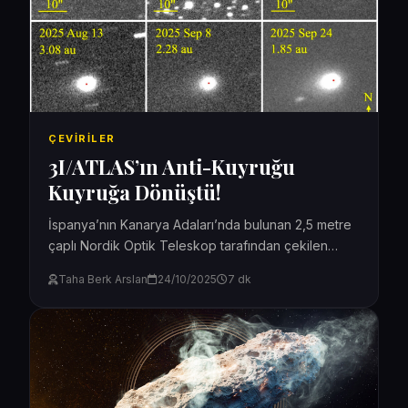
ÇEVIRILER
3I/ATLAS’ın Anti-Kuyruğu
Kuyruğa Dönüştü!
İspanya’nın Kanarya Adaları’nda bulunan 2,5 metre
çaplı Nordik Optik Teleskop tarafından çekilen
yıldızlararası nesne 3I/ATLAS’ın yeni görüntüleri,
Taha Berk Arslan
24/10/2025
7 dk
Temmuz ve Ağustos 2025’te 3I/ATLAS’ın...