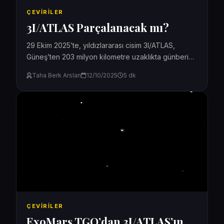
ÇEVIRILER
3I/ATLAS Parçalanacak mı?
29 Ekim 2025’te, yıldızlararası cisim 3I/ATLAS,
Güneş’ten 203 milyon kilometre uzaklıkta günberi
noktasına ulaşacak. 3I/ATLAS Parçalanacak mı? Şu
Taha Berk Arslan
12/10/2025
5 dk
ana kadar, astronomik veri...
ÇEVIRILER
ExoMars TGO’dan 3I/ATLAS’ın