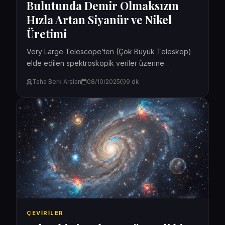
Bulutunda Demir Olmaksızın
Hızla Artan Siyanür ve Nikel
Üretimi
Very Large Telescope’ten (Çok Büyük Teleskop)
elde edilen spektroskopik veriler üzerine
yayımlanan yeni bir makale (erişim için tıklayınız),
Taha Berk Arslan
08/10/2025
9 dk
3I/ATLAS’ı çevreleyen gaz bulutunda...
ÇEVIRILER