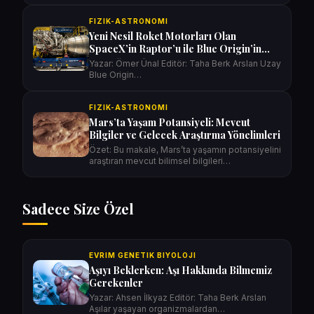
FIZIK-ASTRONOMI
Yeni Nesil Roket Motorları Olan
SpaceX’in Raptor’u ile Blue Origin’in
BE-4’ünün Karşılaştırması
Yazar: Ömer Ünal Editör: Taha Berk Arslan Uzay
Blue Origin…
FIZIK-ASTRONOMI
Mars’ta Yaşam Potansiyeli: Mevcut
Bilgiler ve Gelecek Araştırma Yönelimleri
Özet: Bu makale, Mars’ta yaşamın potansiyelini
araştıran mevcut bilimsel bilgileri…
Sadece Size Özel
EVRIM GENETIK BIYOLOJI
Aşıyı Beklerken: Aşı Hakkında Bilmemiz
Gerekenler
Yazar: Ahsen İlkyaz Editör: Taha Berk Arslan
Aşılar yaşayan organizmalardan…