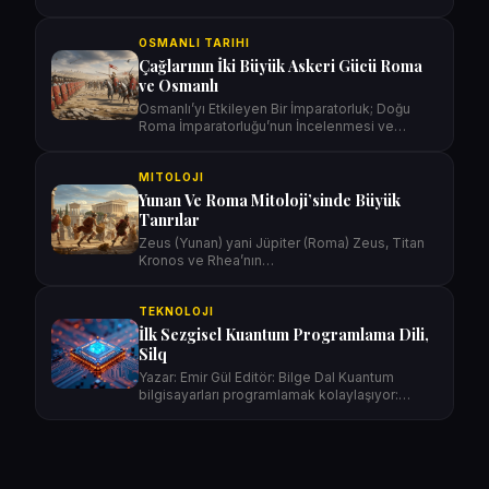
OSMANLI TARIHI
Çağlarının İki Büyük Askeri Gücü Roma
ve Osmanlı
Osmanlı’yı Etkileyen Bir İmparatorluk; Doğu
Roma İmparatorluğu’nun İncelenmesi ve
Osmanlı…
MITOLOJI
Yunan Ve Roma Mitoloji’sinde Büyük
Tanrılar
Zeus (Yunan) yani Jüpiter (Roma) Zeus, Titan
Kronos ve Rhea’nın…
TEKNOLOJI
İlk Sezgisel Kuantum Programlama Dili,
Silq
Yazar: Emir Gül Editör: Bilge Dal Kuantum
bilgisayarları programlamak kolaylaşıyor:…