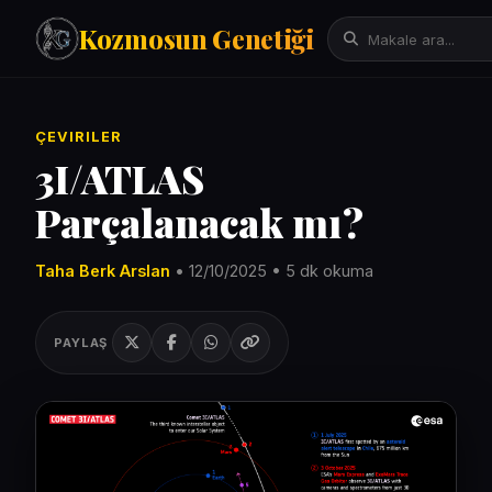
Kozmosun Genetiği
Tarih
ÇEVIRILER
İktisat-Ekonomi
3I/ATLAS
Fizik-Astronomi
Parçalanacak mı?
Arama:
Teknoloji
Çeviriler
Taha Berk Arslan
• 12/10/2025 • 5 dk okuma
Mitoloji
Bilgisayar Bilimleri/Yapay Zeka
PAYLAŞ
Evrim Genetik Biyoloji
Denemeler
Sanat
Psikoloji