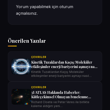
Yorum yapabilmek için
oturum
açmalısınız
.
Önerilen Yazılar
ÇEVIRILER
Kinetik Tuzaklardan Kaçış: Moleküler
etkileşimler enerji bariyerini aşmayı nasıl
mümkün kılıyor?
Kinetik Tuzaklardan Kaçış: Moleküler
etkileşimler enerji bariyerini aşmayı nasıl
mümkün…
ÇEVIRILER
3I/ATLAS Hakkında Haberler:
Kütleçekimsel Olmayan İvmelenme
Eksikliği, Anormal Derecede Büyük
Richard Cloete ve Peter Veres ile birlikte
Kütleli Bir Cisme İşaret Ediyor
kaleme aldığım yeni…