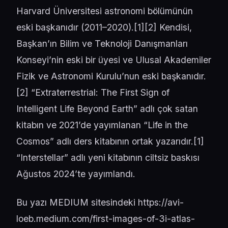
Harvard Üniversitesi astronomi bölümünün
eski başkanıdır (2011–2020).[
1
][
2
] Kendisi,
Başkan’ın Bilim ve Teknoloji Danışmanları
Konseyi’nin eski bir üyesi ve Ulusal Akademiler
Fizik ve Astronomi Kurulu’nun eski başkanıdır.
[
2
] “Extraterrestrial:
The First Sign of
Intelligent Life Beyond Earth
” adlı çok satan
kitabın ve 2021’de yayımlanan “
Life in the
Cosmos
” adlı ders kitabının ortak yazarıdır.[
1
]
“
Interstellar
” adlı yeni kitabının ciltsiz baskısı
Ağustos 2024’te yayımlandı.
Bu yazı MEDIUM sitesindeki
https://avi-
loeb.medium.com/first-images-of-3i-atlas-