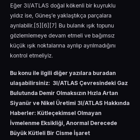
Eğer 3I/ATLAS doğal kökenli bir kuyruklu
yıldız ise, Güneş’e yaklaştıkça parçalara
ayrılabilir.[
5
][
6
][
7
] Bu bulanık ışık topunu
gözlemlemeye devam etmeli ve bağımsız
küçük ışık noktalarına ayrılıp ayrılmadığını
kontrol etmeliyiz.
Bu konu ile ilgili diğer yazılara buradan
ulaşabilirsiniz:
3I/ATLAS Çevresindeki Gaz
Bulutunda Demir Olmaksızın Hızla Artan
Siyanür ve Nikel Üretimi
3I/ATLAS Hakkında
Haberler: Kütleçekimsel Olmayan
İvmelenme Eksikliği, Anormal Derecede
Büyük Kütleli Bir Cisme İşaret