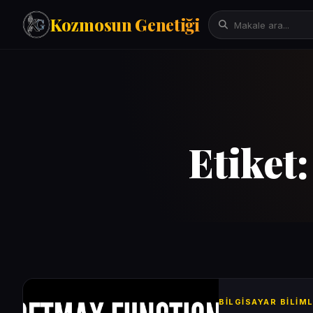
Kozmosun Genetiği
Tarih
İktisat-Ekonomi
Fizik-Astronomi
Arama:
Etiket
Teknoloji
Çeviriler
Mitoloji
Bilgisayar Bilimleri/Yapay Zeka
Evrim Genetik Biyoloji
Denemeler
Sanat
Psikoloji
BILGISAYAR BILIM