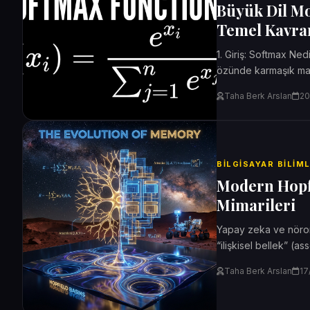
Büyük Dil Mo
Temel Kavra
1. Giriş: Softmax Ne
özünde karmaşık mat
makineler,...
Taha Berk Arslan
20
BILGISAYAR BILIM
Modern Hopfie
Mimarileri
Yapay zeka ve nöromo
“ilişkisel bellek” (
etmektedir. 1982 yılın
Taha Berk Arslan
17