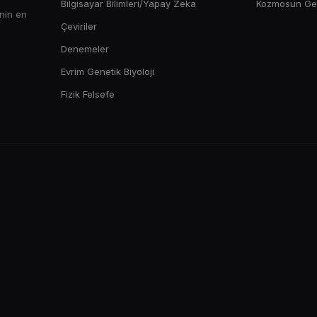
Bilgisayar Bilimleri/Yapay Zeka
Kozmosun Gene
enin en
Çeviriler
Denemeler
Evrim Genetik Biyoloji
Fizik Felsefe