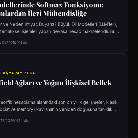
dellerinde Softmax Fonksiyonu:
mlardan İleri Mühendisliğe
dir ve Neden İhtiyaç Duyarız? Büyük Dil Modelleri (LLM’ler),
ematiksel işlemler yapan devasa hesap makineleridir. Bu
/12/2025
11 dk
LERI/YAPAY ZEKA
ld Ağları ve Yoğun İlişkisel Bellek
rfik hesaplama alanındaki son on yıllık gelişmeler, klasik
associative memory) kavramının yeniden doğuşuna tanıklık
da...
/12/2025
24 dk