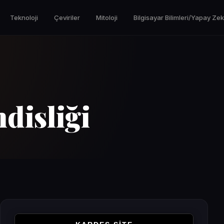
Teknoloji
Çeviriler
Mitoloji
Bilgisayar Bilimleri/Yapay Ze
disliği