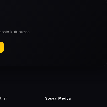
-posta kutunuzda.
tılar
Sosyal Medya