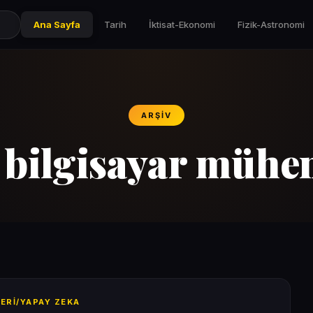
Ana Sayfa
Tarih
İktisat-Ekonomi
Fizik-Astronomi
ARŞIV
:
bilgisayar mühen
LERI/YAPAY ZEKA