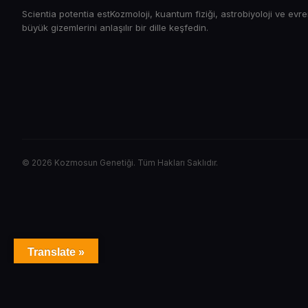
Scientia potentia estKozmoloji, kuantum fiziği, astrobiyoloji ve evr
büyük gizemlerini anlaşılır bir dille keşfedin.
© 2026 Kozmosun Genetiği. Tüm Hakları Saklıdır.
Translate »