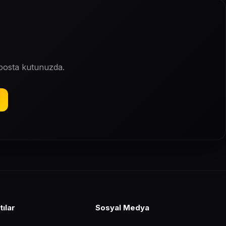
-posta kutunuzda.
tılar
Sosyal Medya