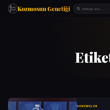
Kozmosun Genetiği
Tarih
İktisat-Ekonomi
Fizik-Astronomi
Arama:
Etike
Teknoloji
Çeviriler
Mitoloji
Bilgisayar Bilimleri/Yapay Zeka
Evrim Genetik Biyoloji
Denemeler
Sanat
Psikoloji
DENEMELER