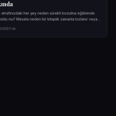
kında
 etrafınızdaki her şey neden sürekli bozulma eğiliminde
ldu mu? Mesela neden bir kitaplık zamanla tozlanır veya
2025
11 dk