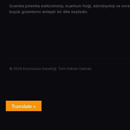
Scientia potentia estKozmoloji, kuantum fiziği, astrobiyoloji ve evr
büyük gizemlerini anlaşılır bir dille keşfedin.
© 2026 Kozmosun Genetiği. Tüm Hakları Saklıdır.
Translate »