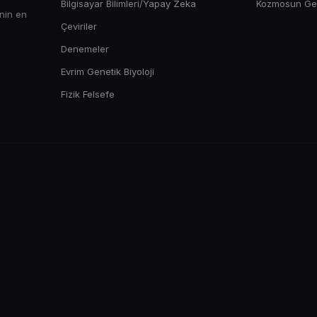
Bilgisayar Bilimleri/Yapay Zeka
Kozmosun Gene
enin en
Çeviriler
Denemeler
Evrim Genetik Biyoloji
Fizik Felsefe