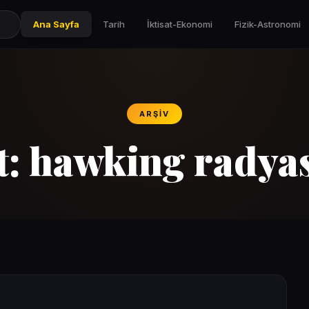
Ana Sayfa
Tarih
İktisat-Ekonomi
Fizik-Astronomi
ARŞIV
t:
hawking radya