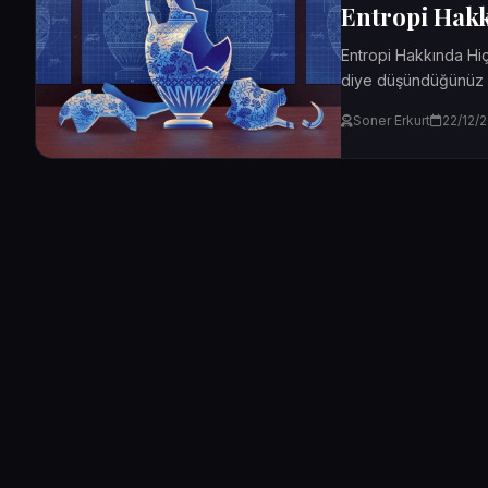
Entropi Hak
Entropi Hakkında Hiç
diye düşündüğünüz o
odamız...
Soner Erkurt
22/12/