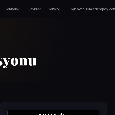
Teknoloji
Çeviriler
Mitoloji
Bilgisayar Bilimleri/Yapay Ze
syonu