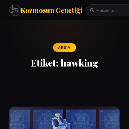
Kozmosun Genetiği
Tarih
İktisat-Ekonomi
ARŞIV
Fizik-Astronomi
Arama:
Teknoloji
Etiket:
hawking
Çeviriler
Mitoloji
Bilgisayar Bilimleri/Yapay Zeka
Evrim Genetik Biyoloji
Denemeler
Sanat
Psikoloji