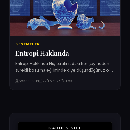
DENEMELER
Entropi Hakkında
Entropi Hakkında Hiç etrafınızdaki her şey neden
sürekli bozulma eğiliminde diye düşündüğünüz oldu
mu? Mesela neden bir kitaplık zamanla tozlanır
Soner Erkurt
22/12/2025
11 dk
veya odamız...
KARDEŞ SİTE