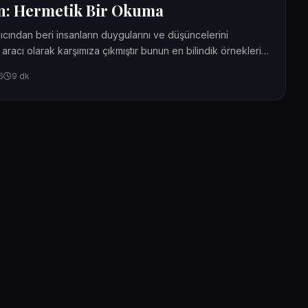
an: Hermetik Bir Okuma
ıcından beri insanların duygularını ve düşüncelerini
 aracı olarak karşımıza çıkmıştır bunun en bilindik örnekleri
larıdır. Resim...
6
9 dk