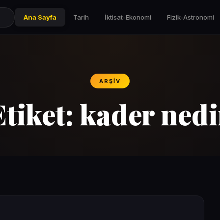
Ana Sayfa
Tarih
İktisat-Ekonomi
Fizik-Astronomi
ARŞIV
Etiket:
kader nedi