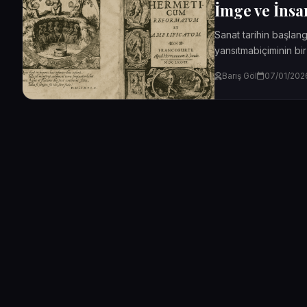
İmge ve İns
Sanat tarihin başlang
yansıtmabiçiminin bir
ise elbette resimtablo
Barış Göl
07/01/202