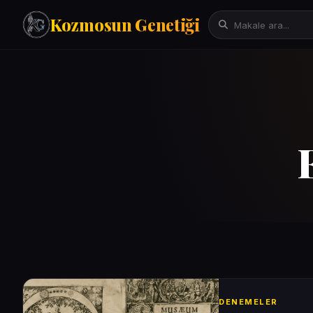
Kozmosun Genetiği
Tarih
İktisat-Ekonomi
Fizik-Astronomi
Arama:
Teknoloji
Çeviriler
Mitoloji
Bilgisayar Bilimleri/Yapay Zeka
Evrim Genetik Biyoloji
Denemeler
Sanat
Psikoloji
DENEMELER