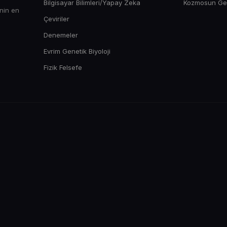
Bilgisayar Bilimleri/Yapay Zeka
Kozmosun Gene
enin en
Çeviriler
Denemeler
Evrim Genetik Biyoloji
Fizik Felsefe