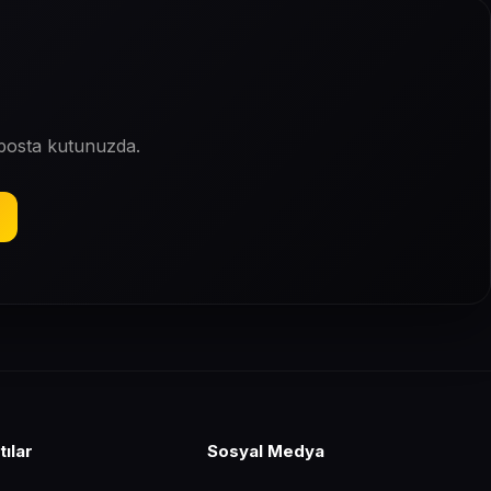
-posta kutunuzda.
tılar
Sosyal Medya