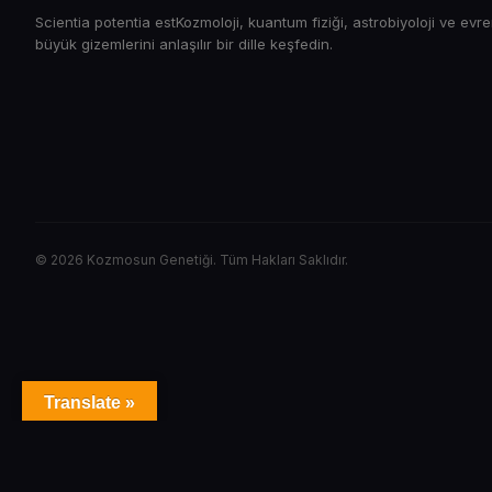
Scientia potentia estKozmoloji, kuantum fiziği, astrobiyoloji ve evr
büyük gizemlerini anlaşılır bir dille keşfedin.
© 2026 Kozmosun Genetiği. Tüm Hakları Saklıdır.
Translate »