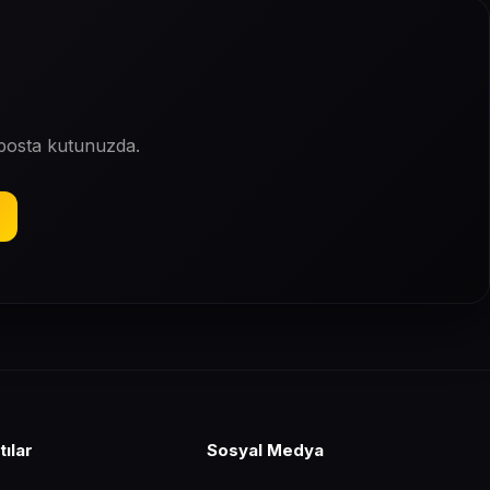
-posta kutunuzda.
tılar
Sosyal Medya