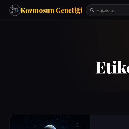
Kozmosun Genetiği
Tarih
İktisat-Ekonomi
Fizik-Astronomi
Arama:
Etik
Teknoloji
Çeviriler
Mitoloji
Bilgisayar Bilimleri/Yapay Zeka
Evrim Genetik Biyoloji
Denemeler
Sanat
Psikoloji