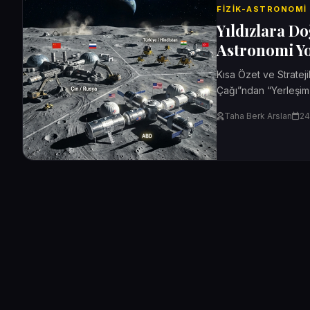
FIZIK-ASTRONOMI
Yıldızlara Do
Astronomi Yo
Kısa Özet ve Strateji
Çağı”ndan “Yerleşim
NASA profesörü ve..
Taha Berk Arslan
24