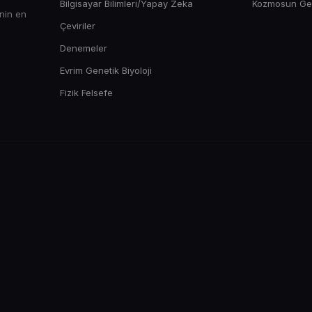
Bilgisayar Bilimleri/Yapay Zeka
Kozmosun Gene
enin en
Çeviriler
Denemeler
Evrim Genetik Biyoloji
Fizik Felsefe