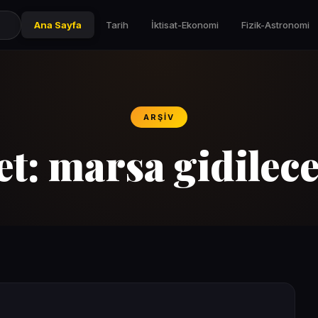
Ana Sayfa
Tarih
İktisat-Ekonomi
Fizik-Astronomi
ARŞIV
et:
marsa gidilec