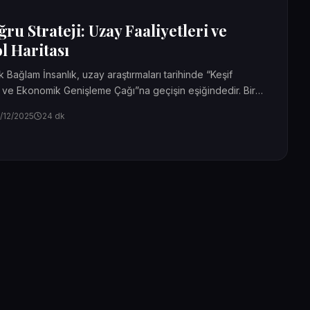
ğru Strateji: Uzay Faaliyetleri ve
l Haritası
k Bağlam İnsanlık, uzay araştırmaları tarihinde “Keşif
 ve Ekonomik Genişleme Çağı”na geçişin eşiğindedir. Bir
.
/12/2025
24 dk