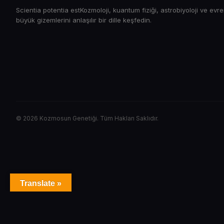
Scientia potentia estKozmoloji, kuantum fiziği, astrobiyoloji ve evr
büyük gizemlerini anlaşılır bir dille keşfedin.
© 2026 Kozmosun Genetiği. Tüm Hakları Saklıdır.
Translate »