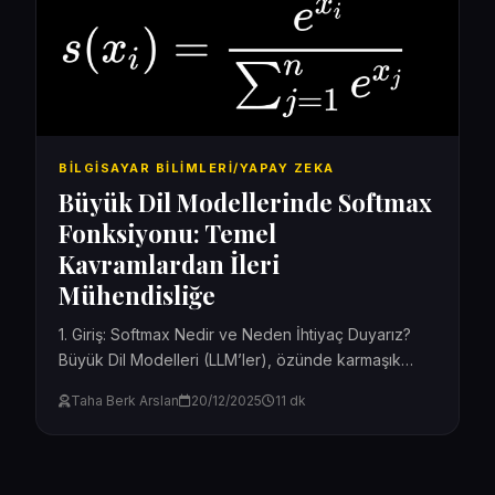
BILGISAYAR BILIMLERI/YAPAY ZEKA
Büyük Dil Modellerinde Softmax
Fonksiyonu: Temel
Kavramlardan İleri
Mühendisliğe
1. Giriş: Softmax Nedir ve Neden İhtiyaç Duyarız?
Büyük Dil Modelleri (LLM’ler), özünde karmaşık
matematiksel işlemler yapan devasa hesap
Taha Berk Arslan
20/12/2025
11 dk
makineleridir. Bu makineler,...