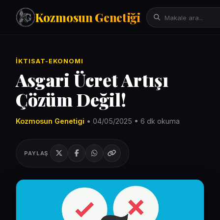
Kozmosun Genetiği
Tarih
İKTISAT-EKONOMI
İktisat-Ekonomi
Asgari Ücret Artışı
Fizik-Astronomi
Çözüm Değil!
Arama:
Teknoloji
Çeviriler
Kozmosun Genetigi
• 04/05/2025 • 6 dk okuma
Mitoloji
Bilgisayar Bilimleri/Yapay Zeka
PAYLAŞ
Evrim Genetik Biyoloji
Denemeler
Sanat
Psikoloji