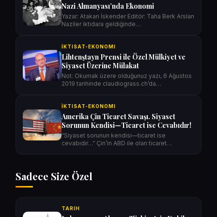
Nazi Almanyası’nda Ekonomi
Yazar: Atakan İskender Editör: Taha Berk Arslan
Naziler iktidara geldiğinde…
İKTISAT-EKONOMI
Lihtenştayn Prensi ile Özel Mülkiyet ve
Siyaset Üzerine Mülakat
Not: Okumak üzere olduğunuz yazı, 6 Ağustos
2019 tarihinde claudiograss.ch’da
ve newsroom pro…
İKTISAT-EKONOMI
Amerika Çin Ticaret Savaşı. Siyaset
Sorunun Kendisi—Ticaret ise Cevabıdır!
“Siyaset sorunun kendisi—ticaret ise
cevabıdır…” Çin’in ABD ile olan ticaret…
Sadece Size Özel
TARIH