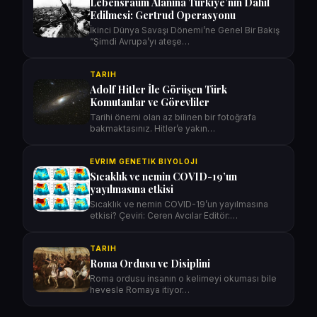
Lebensraum Alanına Türkiye’nin Dahil
Edilmesi: Gertrud Operasyonu
İkinci Dünya Savaşı Dönemi’ne Genel Bir Bakış
“Şimdi Avrupa’yı ateşe…
TARIH
Adolf Hitler İle Görüşen Türk
Komutanlar ve Görevliler
Tarihi önemi olan az bilinen bir fotoğrafa
bakmaktasınız. Hitler’e yakın…
EVRIM GENETIK BIYOLOJI
Sıcaklık ve nemin COVID-19’un
yayılmasına etkisi
Sıcaklık ve nemin COVID-19’un yayılmasına
etkisi? Çeviri: Ceren Avcılar Editör:…
TARIH
Roma Ordusu ve Disiplini
Roma ordusu insanın o kelimeyi okuması bile
hevesle Romaya itiyor…