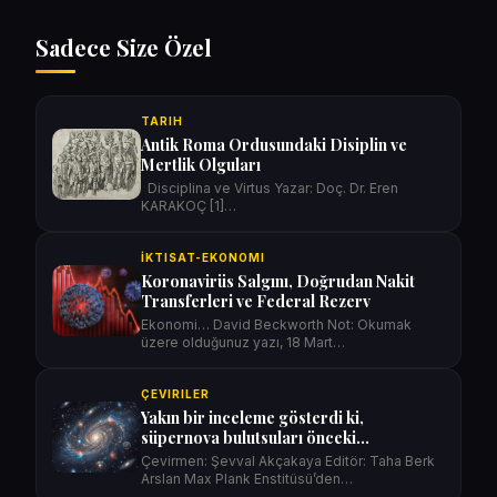
Sadece Size Özel
TARIH
Antik Roma Ordusundaki Disiplin ve
Mertlik Olguları
Disciplina ve Virtus Yazar: Doç. Dr. Eren
KARAKOÇ [1]…
İKTISAT-EKONOMI
Koronavirüs Salgını, Doğrudan Nakit
Transferleri ve Federal Rezerv
Ekonomi… David Beckworth Not: Okumak
üzere olduğunuz yazı, 18 Mart…
ÇEVIRILER
Yakın bir inceleme gösterdi ki,
süpernova bulutsuları önceki
hesaplamalardan daha fazla.
Çevirmen: Şevval Akçakaya Editör: Taha Berk
Arslan Max Plank Enstitüsü’den…