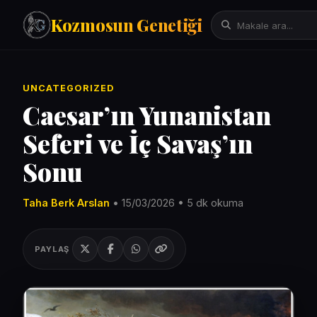
Kozmosun Genetiği
Tarih
UNCATEGORIZED
İktisat-Ekonomi
Caesar’ın Yunanistan
Fizik-Astronomi
Seferi ve İç Savaş’ın
Arama:
Teknoloji
Sonu
Çeviriler
Mitoloji
Taha Berk Arslan
• 15/03/2026 • 5 dk okuma
Bilgisayar Bilimleri/Yapay Zeka
Evrim Genetik Biyoloji
PAYLAŞ
Denemeler
Sanat
Psikoloji