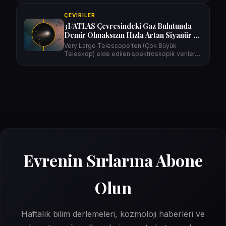
ÇEVIRILER
3I/ATLAS Çevresindeki Gaz Bulutunda
Demir Olmaksızın Hızla Artan Siyanür ve
Nikel Üretimi
Very Large Telescope’ten (Çok Büyük
Teleskop) elde edilen spektroskopik veriler…
Evrenin Sırlarına Abone
Olun
Haftalık bilim derlemeleri, kozmoloji haberleri ve