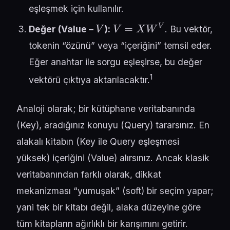
eşleşmek için kullanılır.
V
V
=
X
W
V
Değer (Value –
):
. Bu vektör,
tokenin “özünü” veya “içeriğini” temsil eder.
Eğer anahtar ile sorgu eşleşirse, bu değer
1
vektörü çıktıya aktarılacaktır.
Analoji olarak; bir kütüphane veritabanında
(Key), aradığınız konuyu (Query) tararsınız. En
alakalı kitabın (Key ile Query eşleşmesi
yüksek) içeriğini (Value) alırsınız. Ancak klasik
veritabanından farklı olarak, dikkat
mekanizması “yumuşak” (soft) bir seçim yapar;
yani tek bir kitabı değil, alaka düzeyine göre
tüm kitapların ağırlıklı bir karışımını getirir.