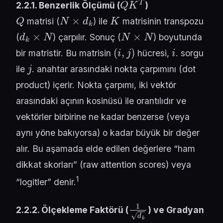
2.2.1. Benzerlik Ölçümü (
)
Q
N
×
d
k
K
matrisi (
) ile
matrisinin transpozu
d
k
×
N
N
×
N
(
) çarpılır. Sonuç (
) boyutunda
(
i
,
j
)
i
bir matristir. Bu matrisin
hücresi,
. sorgu
j
ile
. anahtar arasındaki nokta çarpımını (dot
product) içerir. Nokta çarpımı, iki vektör
arasındaki açının kosinüsü ile orantılıdır ve
vektörler birbirine ne kadar benzerse (veya
aynı yöne bakıyorsa) o kadar büyük bir değer
alır. Bu aşamada elde edilen değerlere “ham
dikkat skorları” (raw attention scores) veya
1
“logitler” denir.
1
d
k
2.2.2. Ölçekleme Faktörü (
) ve Gradyan