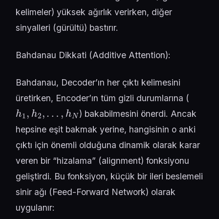
kelimeler) yüksek ağırlık verirken, diğer
sinyalleri (gürültü) bastırır.
Bahdanau Dikkati (Additive Attention):
Bahdanau, Decoder’ın her çıktı kelimesini
üretirken, Encoder’ın tüm gizli durumlarına (
h
1
,
h
2
,
…
,
h
N
) bakabilmesini önerdi. Ancak
hepsine eşit bakmak yerine, hangisinin o anki
çıktı için önemli olduğuna dinamik olarak karar
veren bir “hizalama” (alignment) fonksiyonu
geliştirdi. Bu fonksiyon, küçük bir ileri beslemeli
sinir ağı (Feed-Forward Network) olarak
uygulanır: