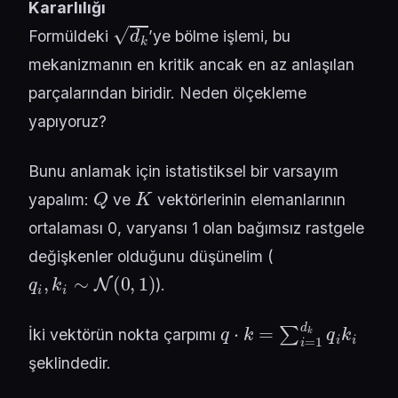
Kararlılığı
d
k
Formüldeki
’ye bölme işlemi, bu
mekanizmanın en kritik ancak en az anlaşılan
parçalarından biridir. Neden ölçekleme
yapıyoruz?
Bunu anlamak için istatistiksel bir varsayım
Q
K
yapalım:
ve
vektörlerinin elemanlarının
ortalaması 0, varyansı 1 olan bağımsız rastgele
değişkenler olduğunu düşünelim (
q
i
,
k
i
∼
N
(
0
,
1
)
).
q
⋅
k
=
∑
i
=
1
d
k
q
i
k
i
İki vektörün nokta çarpımı
şeklindedir.