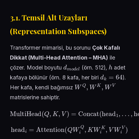
3.1. Temsil Alt Uzayları
(Representation Subspaces)
Transformer mimarisi, bu sorunu
Çok Kafalı
Dikkat (Multi-Head Attention – MHA)
ile
d
m
o
d
e
l
h
çözer. Model boyutu
(örn. 512),
adet
d
k
=
64
kafaya bölünür (örn. 8 kafa, her biri
).
W
Q
,
W
K
,
W
V
Her kafa, kendi bağımsız
matrislerine sahiptir.
MultiHead
…
(
Q
,
head
,
K
,
V
)
=
h
Concat
)
W
O
(
head
1
,
head
i
=
Attention
(
Q
W
i
Q
,
K
W
i
K
,
V
W
i
V
)