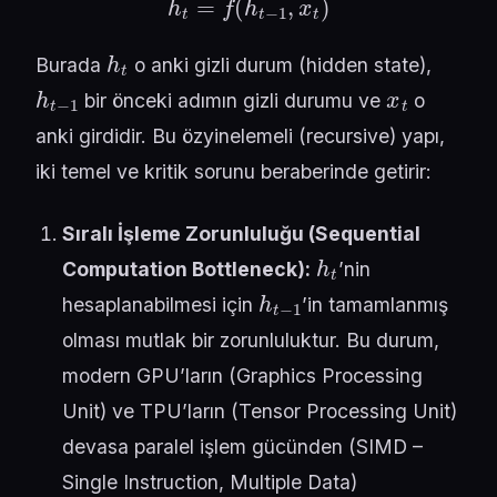
h
t
Burada
o anki gizli durum (hidden state),
h
t
−
1
x
t
bir önceki adımın gizli durumu ve
o
anki girdidir. Bu özyinelemeli (recursive) yapı,
iki temel ve kritik sorunu beraberinde getirir:
Sıralı İşleme Zorunluluğu (Sequential
h
t
Computation Bottleneck):
’nin
h
t
−
1
hesaplanabilmesi için
’in tamamlanmış
olması mutlak bir zorunluluktur. Bu durum,
modern GPU’ların (Graphics Processing
Unit) ve TPU’ların (Tensor Processing Unit)
devasa paralel işlem gücünden (SIMD –
Single Instruction, Multiple Data)