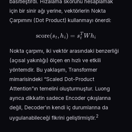
basitleştirdi. Hizalama skorunu hesaplamak
için bir sinir ağı yerine, vektörlerin Nokta
Çarpımını (Dot Product) kullanmayı önerdi:
score
(
s
t
,
h
i
)
=
s
t
T
W
h
i
Nokta çarpımı, iki vektör arasındaki benzerliği
(açısal yakınlığı) ölçen en hızlı ve etkili
yöntemdir. Bu yaklaşım, Transformer
mimarisindeki “Scaled Dot-Product
Attention”ın temelini oluşturmuştur. Luong
ayrıca dikkatin sadece Encoder çıkışlarına
değil, Decoder’ın kendi iç durumlarına da
2
uygulanabileceği fikrini geliştirmiştir.