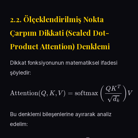
2.2. Ölçeklendirilmiş Nokta
Çarpım Dikkati (Scaled Dot-
Product Attention) Denklemi
Dikkat fonksiyonunun matematiksel ifadesi
şöyledir:
Attention
(
Q
,
K
,
V
)
=
softmax
(
Q
K
T
d
k
)
V
Bu denklemi bileşenlerine ayırarak analiz
edelim:
Q
K
T