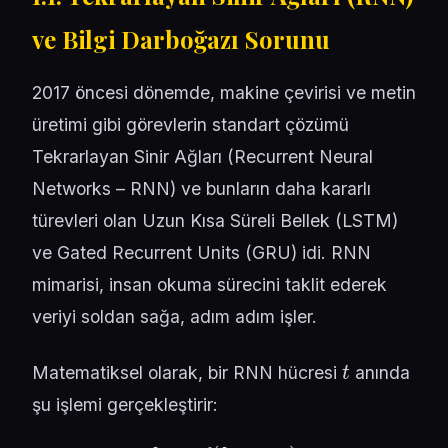
ve Bilgi Darboğazı Sorunu
2017 öncesi dönemde, makine çevirisi ve metin
üretimi gibi görevlerin standart çözümü
Tekrarlayan Sinir Ağları (Recurrent Neural
Networks – RNN) ve bunların daha kararlı
türevleri olan Uzun Kısa Süreli Bellek (LSTM)
ve Gated Recurrent Units (GRU) idi. RNN
mimarisi, insan okuma sürecini taklit ederek
veriyi soldan sağa, adım adım işler.
t
Matematiksel olarak, bir RNN hücresi
anında
şu işlemi gerçekleştirir:
h
t
=
f
(
h
t
−
1
,
x
t
)