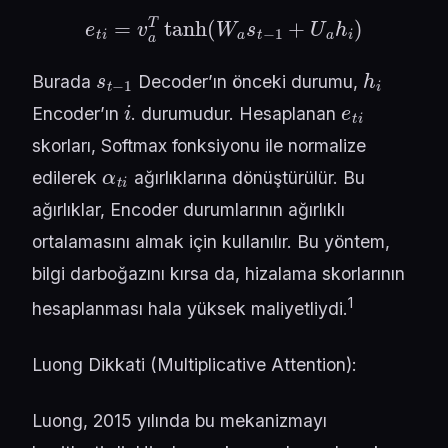
e
t
i
=
v
a
T
tanh
(
W
a
s
t
−
1
+
U
a
h
i
)
s
t
−
1
h
i
Burada
Decoder’ın önceki durumu,
i
e
t
i
Encoder’ın
. durumudur. Hesaplanan
skorları, Softmax fonksiyonu ile normalize
α
t
i
edilerek
ağırlıklarına dönüştürülür. Bu
ağırlıklar, Encoder durumlarının ağırlıklı
ortalamasını almak için kullanılır. Bu yöntem,
bilgi darboğazını kırsa da, hizalama skorlarının
1
hesaplanması hala yüksek maliyetliydi.
Luong Dikkati (Multiplicative Attention):
Luong, 2015 yılında bu mekanizmayı