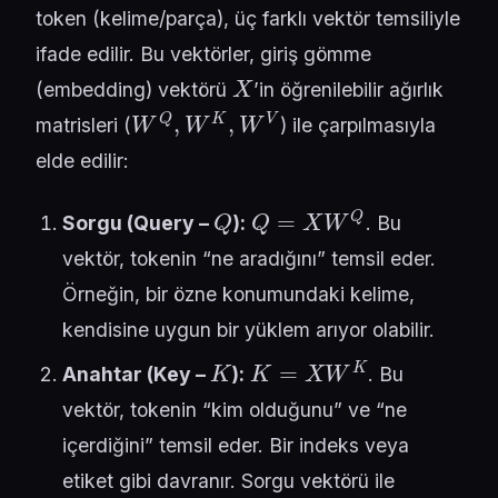
token (kelime/parça), üç farklı vektör temsiliyle
ifade edilir. Bu vektörler, giriş gömme
X
(embedding) vektörü
’in öğrenilebilir ağırlık
W
Q
,
W
K
,
W
V
matrisleri (
) ile çarpılmasıyla
elde edilir:
Q
Q
=
X
W
Q
Sorgu (Query –
):
. Bu
vektör, tokenin “ne aradığını” temsil eder.
Örneğin, bir özne konumundaki kelime,
kendisine uygun bir yüklem arıyor olabilir.
K
K
=
X
W
K
Anahtar (Key –
):
. Bu
vektör, tokenin “kim olduğunu” ve “ne
içerdiğini” temsil eder. Bir indeks veya
etiket gibi davranır. Sorgu vektörü ile