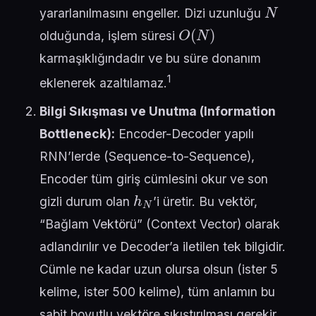
N
yararlanılmasını engeller. Dizi uzunluğu
O
(
N
)
olduğunda, işlem süresi
karmaşıklığındadır ve bu süre donanım
1
eklenerek azaltılamaz.
Bilgi Sıkışması ve Unutma (Information
Bottleneck):
Encoder-Decoder yapılı
RNN’lerde (Sequence-to-Sequence),
Encoder tüm giriş cümlesini okur ve son
h
N
gizli durum olan
’i üretir. Bu vektör,
“Bağlam Vektörü” (Context Vector) olarak
adlandırılır ve Decoder’a iletilen tek bilgidir.
Cümle ne kadar uzun olursa olsun (ister 5
kelime, ister 500 kelime), tüm anlamın bu
sabit boyutlu vektöre sıkıştırılması gerekir.