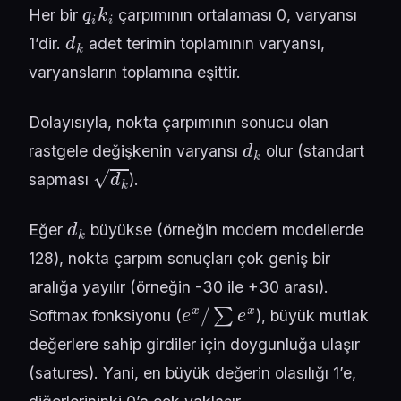
q
i
k
i
Her bir
çarpımının ortalaması 0, varyansı
d
k
1’dir.
adet terimin toplamının varyansı,
varyansların toplamına eşittir.
Dolayısıyla, nokta çarpımının sonucu olan
d
k
rastgele değişkenin varyansı
olur (standart
d
k
sapması
).
d
k
Eğer
büyükse (örneğin modern modellerde
128), nokta çarpım sonuçları çok geniş bir
aralığa yayılır (örneğin -30 ile +30 arası).
e
x
/
∑
e
x
Softmax fonksiyonu (
), büyük mutlak
değerlere sahip girdiler için doygunluğa ulaşır
(satures). Yani, en büyük değerin olasılığı 1’e,