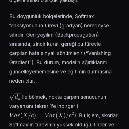
diğerlerininki 0’a çok yaklaşır.
Bu doygunluk bölgelerinde, Softmax
fonksiyonunun türevi (gradyan) neredeyse
sıfırdır. Geri yayılım (Backpropagation)
sırasında, zincir kuralı gereği bu türevle
çarpılan hata sinyali sönümlenir (“Vanishing
Gradient”). Bu durum, modelin ağırlıklarını
güncelleyememesine ve eğitimin durmasına
neden olur.
d
k
ile bölmek, nokta çarpım sonucunun
varyansını tekrar 1’e indirger (
V
a
r
(
X
/
c
)
=
V
a
r
(
X
)
/
c
2
). Bu işlem, skorları
Softmax’in türevinin yüksek olduğu, lineer ve