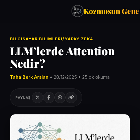
Kozmosun Genet
Tarih
BILGISAYAR BILIMLERI/YAPAY ZEKA
İktisat-Ekonomi
LLM’lerde Attention
Fizik-Astronomi
Nedir?
Arama:
Teknoloji
Çeviriler
Taha Berk Arslan
• 28/12/2025 • 25 dk okuma
Mitoloji
Bilgisayar Bilimleri/Yapay Zeka
PAYLAŞ
Evrim Genetik Biyoloji
Denemeler
Sanat
Psikoloji