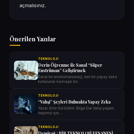
açmalısınız
.
Önerilen Yazılar
TEKNOLOJI
Derin Öğrenme ile Sanal “Süper
Enstrüman” Geliştirmek
Sanal bir enstrüman(araç), ileri bir yapay zeka
kullanarak karmaşık bir…
TEKNOLOJI
“Vahşi” Şeyleri Bulmakta Yapay Zeka
Yazar: Emir Gül Editör: Bilge Dal Vahşi yaşam
hepimiz için…
TEKNOLOJI
Demirağ : BİR TEKNOLOJİ EFSANESİ