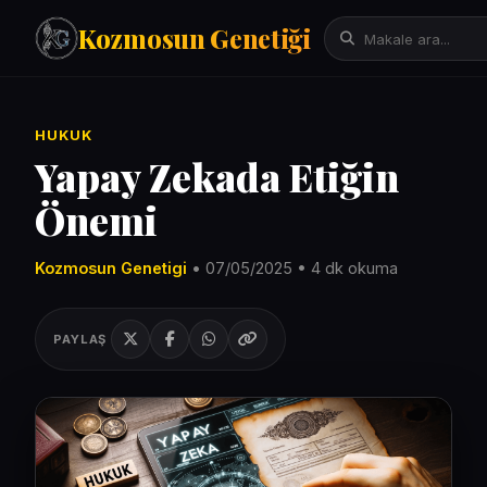
Kozmosun Genetiği
Tarih
HUKUK
İktisat-Ekonomi
Yapay Zekada Etiğin
Fizik-Astronomi
Önemi
Arama:
Teknoloji
Çeviriler
Kozmosun Genetigi
• 07/05/2025 • 4 dk okuma
Mitoloji
Bilgisayar Bilimleri/Yapay Zeka
PAYLAŞ
Evrim Genetik Biyoloji
Denemeler
Sanat
Psikoloji