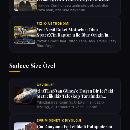
Türkiye Cumhuriyeti tarihinde pek çok ilke
imza atan, özellikle havacılık…
FIZIK-ASTRONOMI
Yeni Nesil Roket Motorları Olan
SpaceX’in Raptor’u ile Blue Origin’in
BE-4’ünün Karşılaştırması
Yazar: Ömer Ünal Editör: Taha Berk Arslan Uzay
Blue Origin…
Sadece Size Özel
ÇEVIRILER
3I/ATLAS’tan Güneş’e Doğru Bir Jet? İki
Metrelik İkiz Teleskop Tarafından
Görüntülendi
Yıldızlararası cisim 3I/ATLAS’ın en cazip
özelliği, 21 Temmuz 2025’te Hubble…
EVRIM GENETIK BIYOLOJI
Çin Dünyanın En Tehlikeli Patojenlerini