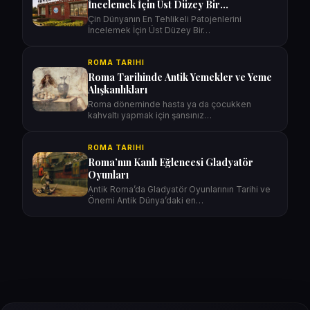
İncelemek İçin Üst Düzey Bir
Laboratuvar Kuruyor.
Çin Dünyanın En Tehlikeli Patojenlerini
İncelemek İçin Üst Düzey Bir…
ROMA TARIHI
Roma Tarihinde Antik Yemekler ve Yeme
Alışkanlıkları
Roma döneminde hasta ya da çocukken
kahvaltı yapmak için şansınız…
ROMA TARIHI
Roma’nın Kanlı Eğlencesi Gladyatör
Oyunları
Antik Roma’da Gladyatör Oyunlarının Tarihi ve
Önemi Antik Dünya’daki en…