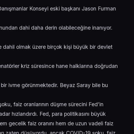
anışmanlar Konseyi eski başkanı Jason Furman
ndan dahi daha derin olabileceğine inanıyor.
 dahil olmak üzere birçok kişi büyük bir devlet
natörler kriz süresince hane halklarına doğrudan
n bir ivme görünmektedir. Beyaz Saray bile bu
ku, faiz oranlarının düşme sürecini Fed’in
dar hızlandırdı. Fed, para politikasını büyük
 hem gecelik faiz oranını hem de uzun vadeli faiz
nları zaten düşüyordu, ancak COVID-19 şoku, faiz