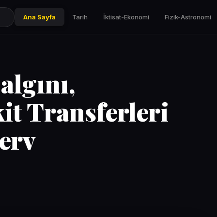
Ana Sayfa
Tarih
İktisat-Ekonomi
Fizik-Astronomi
algını,
t Transferleri
zerv