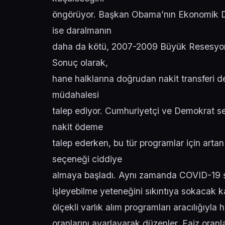
öngörüyor. Başkan Obama’nın Ekonomik D
ise daralmanın
daha da kötü, 2007-2009 Büyük Resesyonu
Sonuç olarak,
hane halklarına doğrudan nakit transferi de
müdahalesi
talep ediyor. Cumhuriyetçi ve Demokrat se
nakit ödeme
talep ederken, bu tür programlar için arta
seçeneği ciddiye
almaya başladı. Aynı zamanda COVID-19 şo
işleyebilme yeteneğini sıkıntıya sokacak ka
ölçekli varlık alım programları aracılığıyla
oranlarını ayarlayarak düzenler. Faiz ora