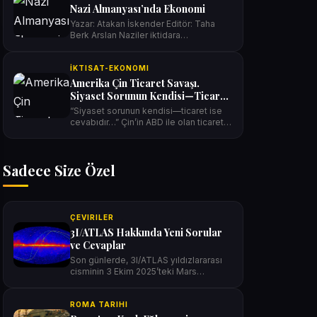
Nazi Almanyası’nda Ekonomi
Yazar: Atakan İskender Editör: Taha
Berk Arslan Naziler iktidara
geldiğinde…
İKTISAT-EKONOMI
Amerika Çin Ticaret Savaşı.
Siyaset Sorunun Kendisi—Ticaret
ise Cevabıdır!
“Siyaset sorunun kendisi—ticaret ise
cevabıdır…” Çin’in ABD ile olan ticaret…
Sadece Size Özel
ÇEVIRILER
3I/ATLAS Hakkında Yeni Sorular
ve Cevaplar
Son günlerde, 3I/ATLAS yıldızlararası
cisminin 3 Ekim 2025’teki Mars
geçişinin…
ROMA TARIHI