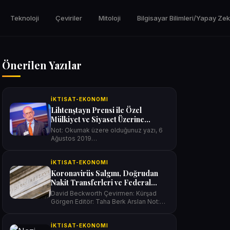
Teknoloji
Çeviriler
Mitoloji
Bilgisayar Bilimleri/Yapay Ze
Önerilen Yazılar
İKTISAT-EKONOMI
Lihtenştayn Prensi ile Özel
Mülkiyet ve Siyaset Üzerine
Mülakat
Not: Okumak üzere olduğunuz yazı, 6
Ağustos 2019
tarihinde claudiograss.ch’da
ve newsroom pro…
İKTISAT-EKONOMI
Koronavirüs Salgını, Doğrudan
Nakit Transferleri ve Federal
Rezerv
David Beckworth Çevirmen: Kürşad
Görgen Editör: Taha Berk Arslan Not:…
İKTISAT-EKONOMI