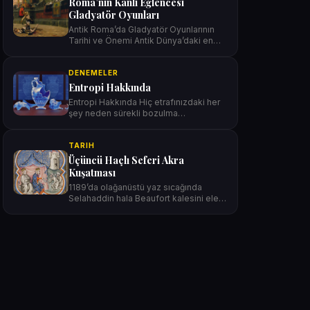
Roma’nın Kanlı Eğlencesi
Gladyatör Oyunları
Antik Roma’da Gladyatör Oyunlarının
Tarihi ve Önemi Antik Dünya’daki en…
DENEMELER
Entropi Hakkında
Entropi Hakkında Hiç etrafınızdaki her
şey neden sürekli bozulma
eğiliminde…
TARIH
Üçüncü Haçlı Seferi Akra
Kuşatması
1189’da olağanüstü yaz sıcağında
Selahaddin hala Beaufort kalesini ele
geçirmeye…