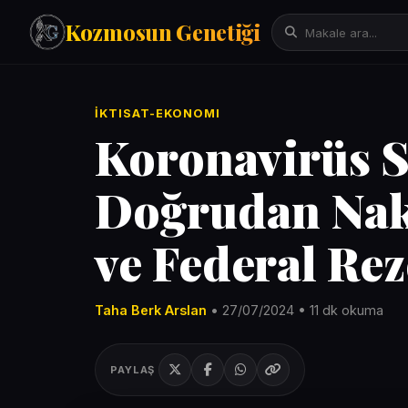
Kozmosun Genetiği
Tarih
İKTISAT-EKONOMI
İktisat-Ekonomi
Koronavirüs S
Fizik-Astronomi
Arama:
Teknoloji
Doğrudan Naki
Çeviriler
ve Federal Re
Mitoloji
Bilgisayar Bilimleri/Yapay Zeka
Evrim Genetik Biyoloji
Taha Berk Arslan
• 27/07/2024 • 11 dk okuma
Denemeler
Sanat
PAYLAŞ
Psikoloji